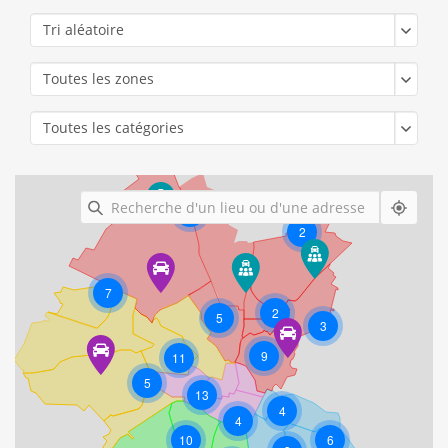
Tri aléatoire
Toutes les zones
Toutes les catégories
2
2
2
2
14
2
2
2
5
3
2
15
14
2
2
5
18
8
7
10
14